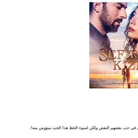
ن في حب بعضهم البعض ولكن لسوء الحظ هذا الحب ميؤوس منه!.