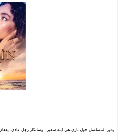
يدور المسلسل حول ناري هي ابنة سفير ، وسانكار رجل عادي. يقعا