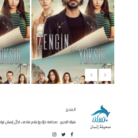
المحرر
هيئة التحرير : صحافة حرّة وإعلام هادف لكلّ إنسان ت