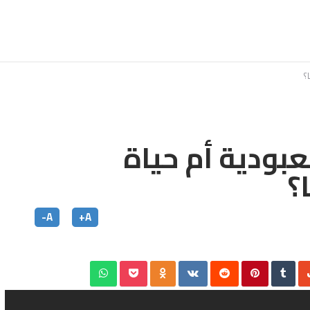
؟
لعبودية أم حياة
؟
A-
A+